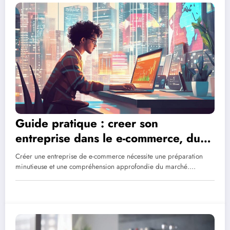
Guide pratique : creer son
entreprise dans le e-commerce, du
business plan au succes en 2018
Créer une entreprise de e-commerce nécessite une préparation
minutieuse et une compréhension approfondie du marché.…