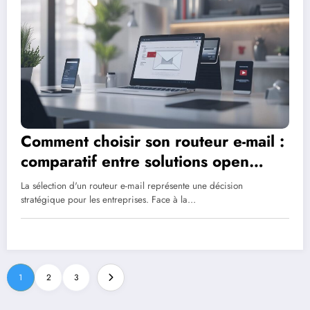
Comment choisir son routeur e-mail :
comparatif entre solutions open
source et proprietaires
La sélection d'un routeur e-mail représente une décision
stratégique pour les entreprises. Face à la…
1
2
3