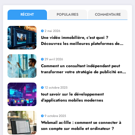
RÉCENT
POPULAIRES
COMMENTAIRE
2 mai 2026
Une vidéo immobilière, c’est quoi ?
Découvrez les meilleures plateformes de
diffusion
29 avril 2026
Comment un consultant indépendant peut
transformer votre stratégie de publicité en
ligne
12 octobre 2025
tout savoir sur le développement
d’applications mobiles modernes
9 octobre 2025
Webmail ac-lille : comment se connecter à
son compte sur mobile et ordinateur ?